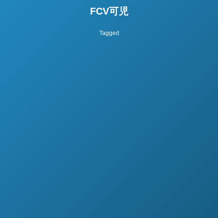
FCV可児
Tagged