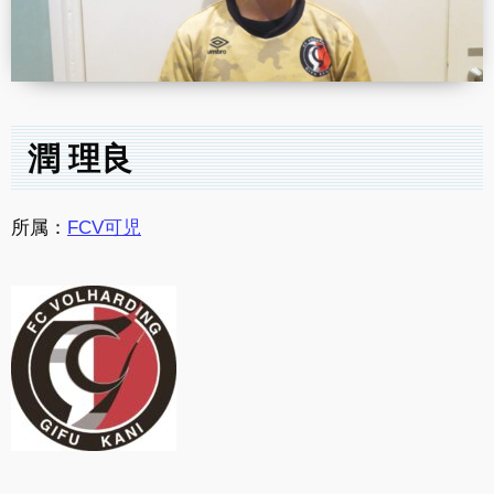
潤 理良
所属：
FCV可児