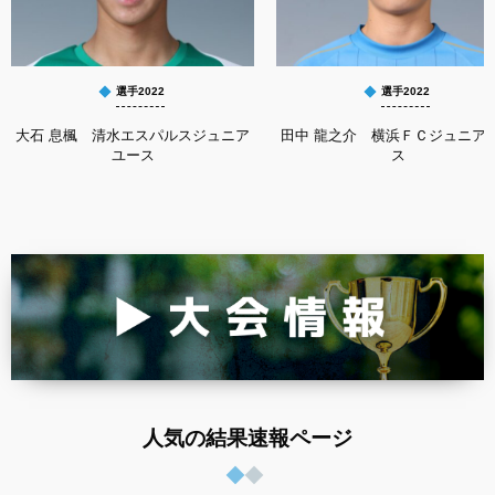
選手2022
選手2022
大石 息楓 清水エスパルスジュニア
田中 龍之介 横浜ＦＣジュニア
ユース
ス
人気の結果速報ページ