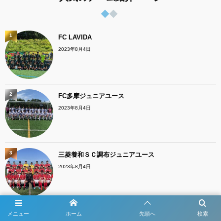
1
FC LAVIDA
2023年8月4日
2
FC多摩ジュニアユース
2023年8月4日
3
三菱養和ＳＣ調布ジュニアユース
2023年8月4日
4
鹿島アントラーズジュニアユース
メニュー
ホーム
先頭へ
検索