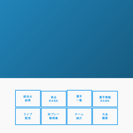
組合せ
選手
得点
選手情報
結果
一覧
RANK
RANK
ライブ
好プレー
チーム
大会
配信
動画集
紹介
概要