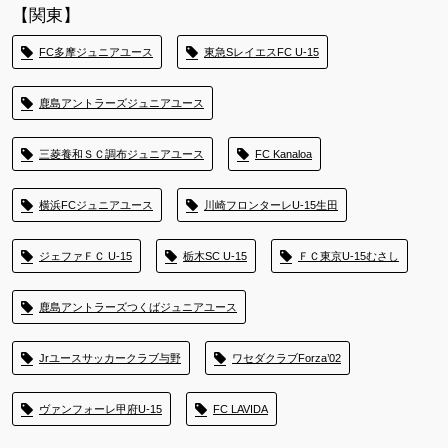
【関東】
FC多摩ジュニアユース
東急SレイエスFC U-15
鹿島アントラーズジュニアユース
三菱養和ＳＣ調布ジュニアユース
FC Kanaloa
横浜FCジュニアユース
川崎フロンターレU-15生田
ジェファＦＣ U-15
栃木SC U-15
ＦＣ東京U-15むさし
鹿島アントラーズつくばジュニアユース
Jrユースサッカークラブ与野
ワセダクラブForza’02
ヴァンフォーレ甲府U-15
FC LAVIDA