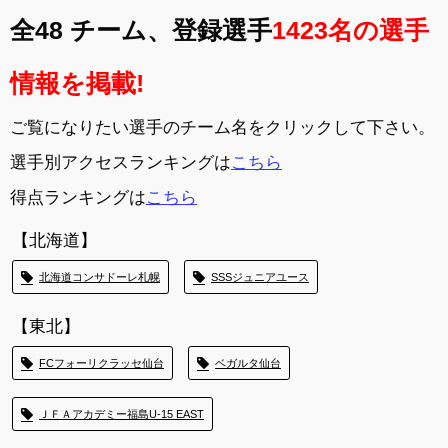
全48 チーム、
登録選手
1423名の選手
情報を掲載!
ご覧になりたい選手のチーム名をクリックして下さい。
選手別アクセスランキングは
こちら
得点ランキングは
こちら
【北海道】
北海道コンサドーレ札幌
SSSジュニアユース
【東北】
FCフォーリクラッセ仙台
ベガルタ仙台
ＪＦＡアカデミー福島U-15 EAST