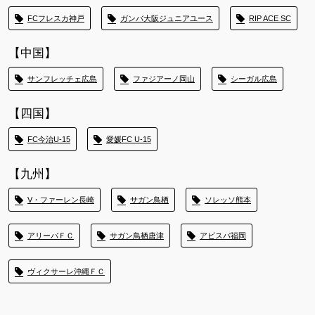
FCフレスカ神戸
ガンバ大阪ジュニアユース
RIP ACE SC
【中国】
サンフレッチェ広島
ファジアーノ岡山
シーガル広島
【四国】
FC今治U-15
愛媛FC U-15
【九州】
V・ファーレン長崎
サガン鳥栖
ソレッソ熊本
アリーバＦＣ
サガン鳥栖唐津
アビスパ福岡
ヴィクサーレ沖縄ＦＣ