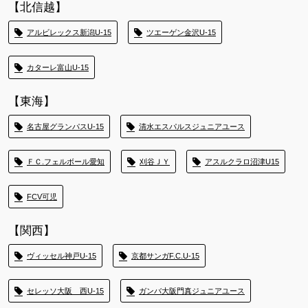
【北信越】
アルビレックス新潟U-15
ツエーゲン金沢U-15
カターレ富山U-15
【東海】
名古屋グランパスU-15
清水エスパルスジュニアユース
ＦＣ.フェルボール愛知
刈谷ＪＹ
アスルクラロ沼津U15
FCV可児
【関西】
ヴィッセル神戸U-15
京都サンガF.C.U-15
セレッソ大阪 西U-15
ガンバ大阪門真ジュニアユース