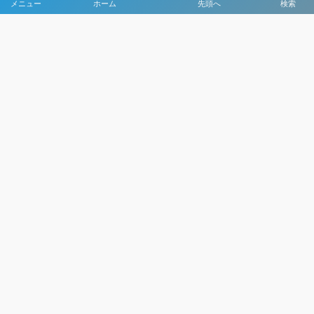
メニュー
ホーム
先頭へ
検索
大会メディア協力社として
大会価値向上を目指し
大会を盛り上げます
大会HP制作・運営
LIVE・ハイライト配信
利用規約
プライバシーポリシー