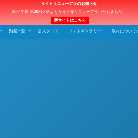
サイトリニューアルのお知らせ
日本クラブユースサッカー選手権（U-15）大
2024年度 第39回大会よりサイトをリニューアルいたしました。
新サイトはこちら
動画一覧
公式グッズ
フォトギャラリー
取材について