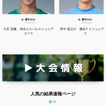
選手2022
選手2022
大石 息楓 清水エスパルスジュニア
田中 龍之介 横浜ＦＣジュニア
ユース
ス
人気の結果速報ページ