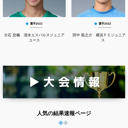
選手2022
選手2022
大石 息楓 清水エスパルスジュニア
田中 龍之介 横浜ＦＣジュニア
ユース
ス
人気の結果速報ページ