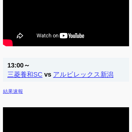
13:00～
三菱養和SC
vs
アルビレックス新潟
結果速報