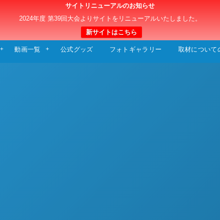
サイトリニューアルのお知らせ
日本クラブユースサッカー選手権（U-15）大
2024年度 第39回大会よりサイトをリニューアルいたしました。
新サイトはこちら
動画一覧
公式グッズ
フォトギャラリー
取材について