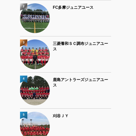
2
FC多摩ジュニアユース
3
三菱養和ＳＣ調布ジュニアユー
ス
4
鹿島アントラーズジュニアユー
ス
5
刈谷ＪＹ