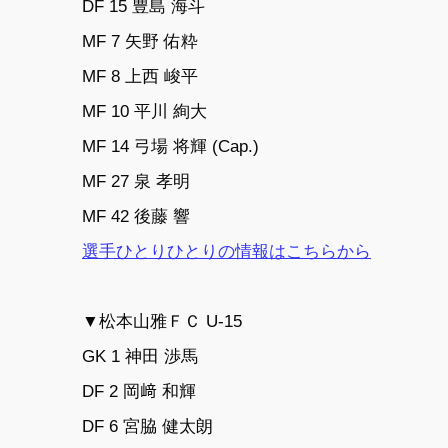
DF 15 豊島 海斗
MF 7 矢野 佑粋
MF 8 上西 峻平
MF 10 平川 絢大
MF 14 弓場 将輝 (Cap.)
MF 27 泉 孝明
MF 42 後藤 響
選手ひとりひとりの情報はこちらから
▼松本山雅ＦＣ U-15
GK 1 神田 渉馬
DF 2 岡﨑 和輝
DF 6 宮脇 健太朗