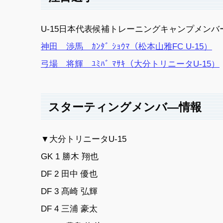
U-15日本代表候補トレーニングキャンプメンバ
神田 渉馬 ｶﾝﾀﾞ ｼｮｳﾏ（松本山雅FC U-15）
弓場 将輝 ﾕﾐﾊﾞ ﾏｻｷ（大分トリニータU-15）
スターティングメンバ―情報
▼大分トリニータU-15
GK 1 勝木 翔也
DF 2 田中 優也
DF 3 髙崎 弘輝
DF 4 三浦 豪太