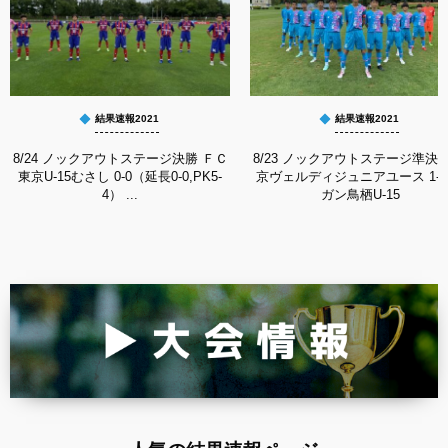
結果速報2021
結果速報2021
8/24 ノックアウトステージ決勝 ＦＣ
8/23 ノックアウトステージ準決勝
東京U-15むさし 0-0（延長0-0,PK5-
京ヴェルディジュニアユース 1-2
4） ...
ガン鳥栖U-15