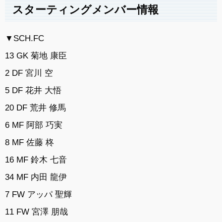
スターティングメンバー情報
▼SCH.FC
13 GK 菊地 康臣
2 DF 宮川 空
5 DF 花井 大悟
20 DF 荒井 修馬
6 MF 阿部 巧実
8 MF 佐藤 柊
16 MF 鈴木 七音
34 MF 内田 龍伊
7 FW アッパ 聖輝
11 FW 宮澤 朋哉