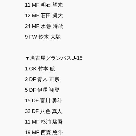
11 MF 明石 望来
12 MF 石田 凱大
24 MF 水巻 時飛
9 FW 鈴木 大馳
▼名古屋グランパスU-15
1 GK 竹本 航
2 DF 青木 正宗
5 DF 伊澤 翔登
15 DF 富川 勇斗
32 DF 八色 真人
11 MF 杉浦 駿吾
19 MF 西森 悠斗