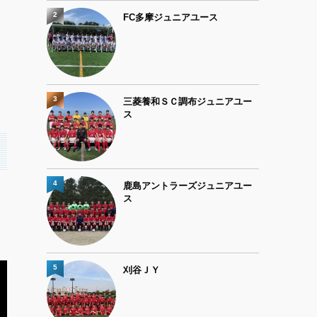
2
FC多摩ジュニアユース
3
三菱養和ＳＣ調布ジュニアユー
ス
4
鹿島アントラーズジュニアユー
日
ス
5
刈谷ＪＹ