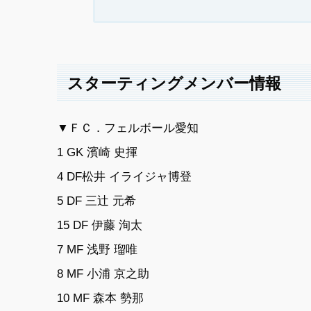
スターティングメンバー情報
▼ＦＣ．フェルボール愛知
1 GK 濱崎 史揮
4 DF松井 イライジャ博登
5 DF 三辻 元希
15 DF 伊藤 洵太
7 MF 浅野 瑠唯
8 MF 小浦 京之助
10 MF 森本 勢那