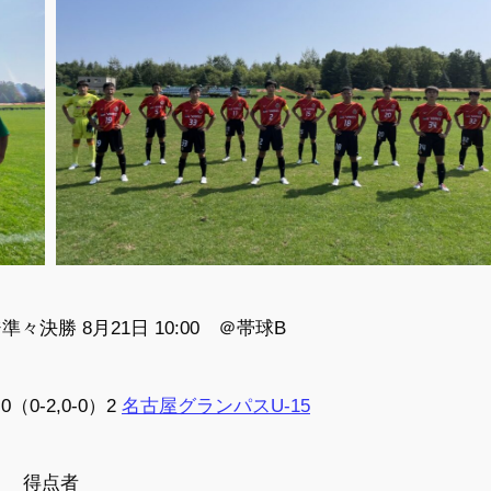
決勝 8月21日 10:00 ＠帯球B
0（0-2,0-0）2
名古屋グランパスU-15
得点者