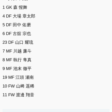
1 GK 森 惺舞
4 DF 大場 章太郎
5 DF 田中 佑磨
6 DF 古舘 宗也
23 DF 山口 耀琉
7 MF 川越 廉斗
8 MF 執行 隼真
9 MF 池末 徹平
19 MF 江頭 瀬南
10 FW 山﨑 遥稀
11 FW 渡邊 翔音