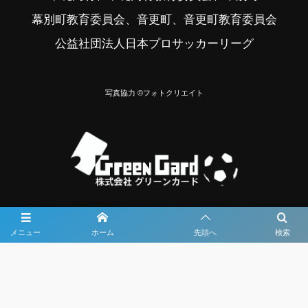
幕別町教育委員会、音更町、音更町教育委員会
公益社団法人日本プロサッカーリーグ
写真協力 ©フォトクリエイト
メニュー
ホーム
先頭へ
検索
大会メディア協力社として
大会価値向上を目指し
大会を盛り上げます