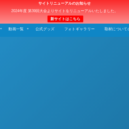
サイトリニューアルのお知らせ
日本クラブユースサッカー選手権（U-15）大
2024年度 第39回大会よりサイトをリニューアルいたしました。
新サイトはこちら
動画一覧
公式グッズ
フォトギャラリー
取材について