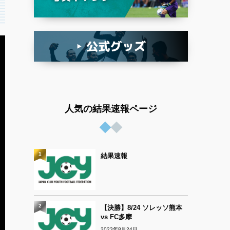
人気の結果速報ページ
1
結果速報
2
【決勝】8/24 ソレッソ熊本
vs FC多摩
2023年8月24日