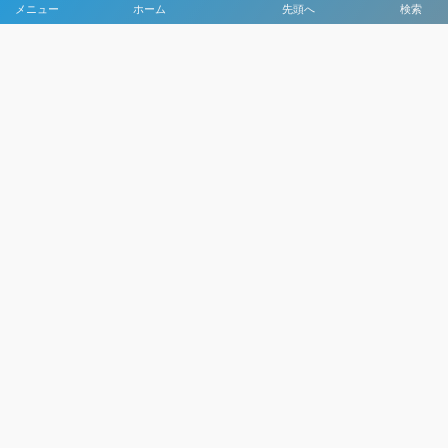
メニュー
ホーム
先頭へ
検索
大会メディア協力社として
大会価値向上を目指し
大会を盛り上げます
大会HP制作・運営
LIVE・ハイライト配信
利用規約
プライバシーポリシー
©
2021 - 2026
日本クラブユースサッカー選手権（U-15）大会