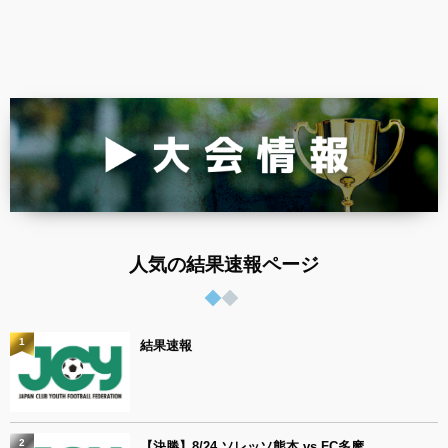
人気の結果速報ページ
1
結果速報
2
【決勝】8/24 ソレッソ熊本 vs FC多摩