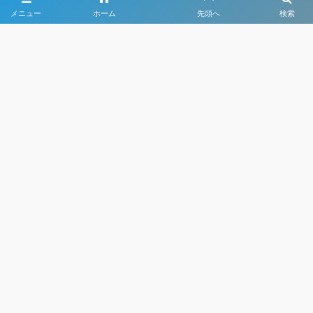
メニュー
ホーム
先頭へ
検索
写真協力 ©フォトクリエイト
大会メディア協力社として
大会価値向上を目指し
大会を盛り上げます
大会HP制作・運営
LIVE・ハイライト配信