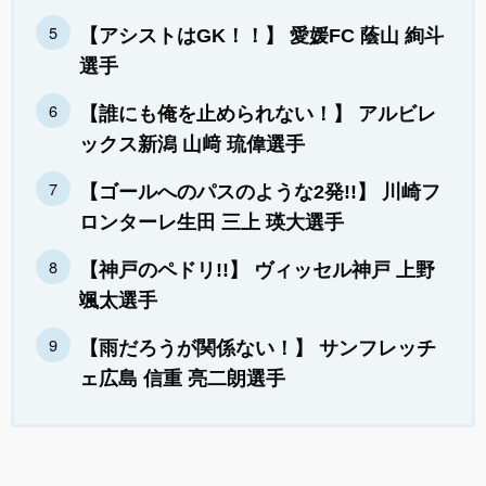
【アシストはGK！！】 愛媛FC 蔭山 絢斗
選手
【誰にも俺を止められない！】 アルビレ
ックス新潟 山﨑 琉偉選手
【ゴールへのパスのような2発!!】 川崎フ
ロンターレ生田 三上 瑛大選手
【神戸のペドリ!!】 ヴィッセル神戸 上野
颯太選手
【雨だろうが関係ない！】 サンフレッチ
ェ広島 信重 亮二朗選手