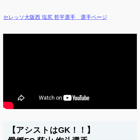
セレッソ大阪西 塩尻 哲平選手 選手ページ
【アシストはGK！！】