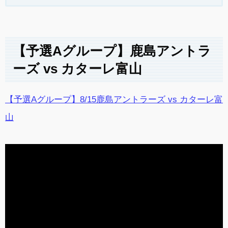
【予選Aグループ】鹿島アントラ
ーズ vs カターレ富山
【予選Aグループ】8/15鹿島アントラーズ vs カターレ富
山