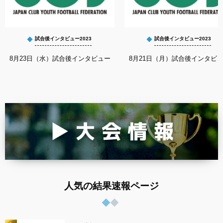
試合後インタビュー2023
試合後インタビュー2023
8月23日（水）試合後インタビュー
8月21日（月）試合後インタビ
人気の結果速報ページ