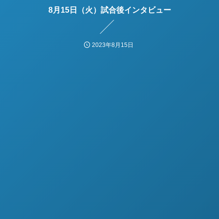
8月15日（火）試合後インタビュー
2023年8月15日