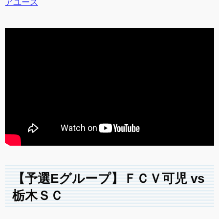
アユース
【予選Eグループ】ＦＣＶ可児 vs
栃木ＳＣ