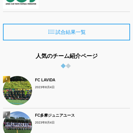
試合結果一覧
人気のチーム紹介ページ
1
FC LAVIDA
2023年8月4日
2
FC多摩ジュニアユース
2023年8月4日