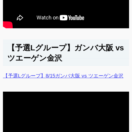
【予選Lグループ】ガンバ大阪 vs
ツエーゲン金沢
【予選Lグループ】8/15ガンバ大阪 vs ツエーゲン金沢