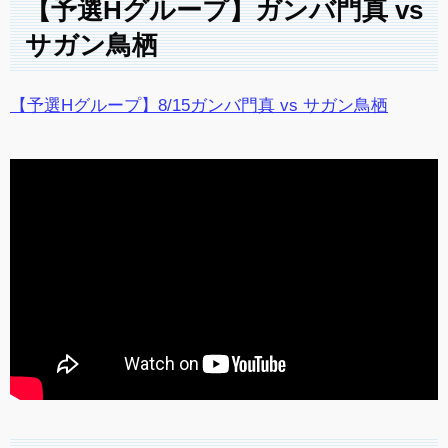
【予選Hグループ】ガンバ門真 vs
サガン鳥栖
【予選Hグループ】8/15ガンバ門真 vs サガン鳥栖