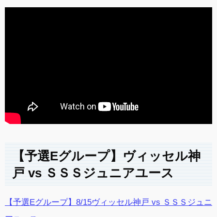
【予選Eグループ】ヴィッセル神
戸 vs ＳＳＳジュニアユース
【予選Eグループ】8/15ヴィッセル神戸 vs ＳＳＳジュニ