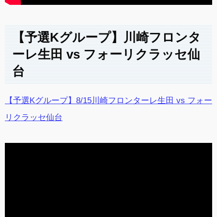
【予選Kグループ】川崎フロンタ
ーレ生田 vs フォーリクラッセ仙
台
【予選Kグループ】8/15川崎フロンターレ生田 vs フォー
リクラッセ仙台