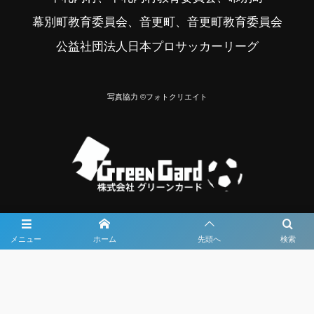
幕別町教育委員会、音更町、音更町教育委員会
公益社団法人日本プロサッカーリーグ
写真協力 ©フォトクリエイト
メニュー
ホーム
先頭へ
検索
大会メディア協力社として
大会価値向上を目指し
大会を盛り上げます