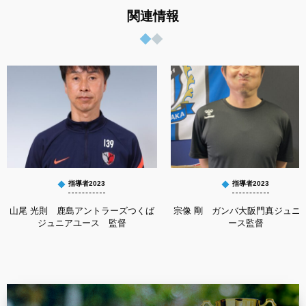
関連情報
指導者2023
指導者2023
山尾 光則 鹿島アントラーズつくば
宗像 剛 ガンバ大阪門真ジュニ
ジュニアユース 監督
ース監督