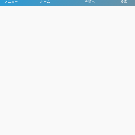
メニュー
ホーム
先頭へ
検索
大会メディア協力社として
大会価値向上を目指し
大会を盛り上げます
大会HP制作・運営
LIVE・ハイライト配信
利用規約
プライバシーポリシー