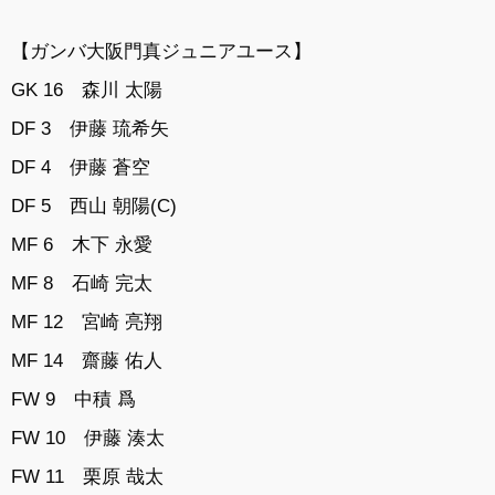
【ガンバ大阪門真ジュニアユース】
GK 16 森川 太陽
DF 3 伊藤 琉希矢
DF 4 伊藤 蒼空
DF 5 西山 朝陽(C)
MF 6 木下 永愛
MF 8 石崎 完太
MF 12 宮崎 亮翔
MF 14 齋藤 佑人
FW 9 中積 爲
FW 10 伊藤 湊太
FW 11 栗原 哉太