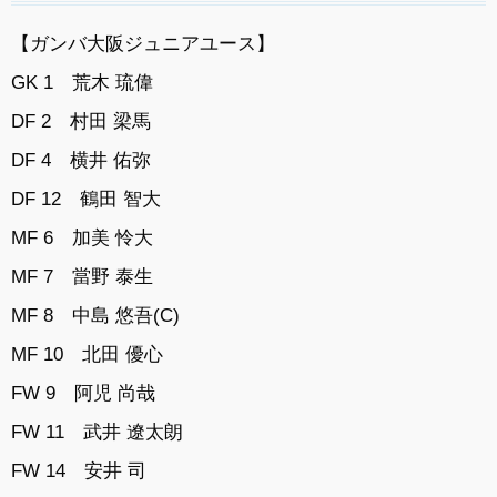
【ガンバ大阪ジュニアユース】
GK 1 荒木 琉偉
DF 2 村田 梁馬
DF 4 横井 佑弥
DF 12 鶴田 智大
MF 6 加美 怜大
MF 7 當野 泰生
MF 8 中島 悠吾(C)
MF 10 北田 優心
FW 9 阿児 尚哉
FW 11 武井 遼太朗
FW 14 安井 司