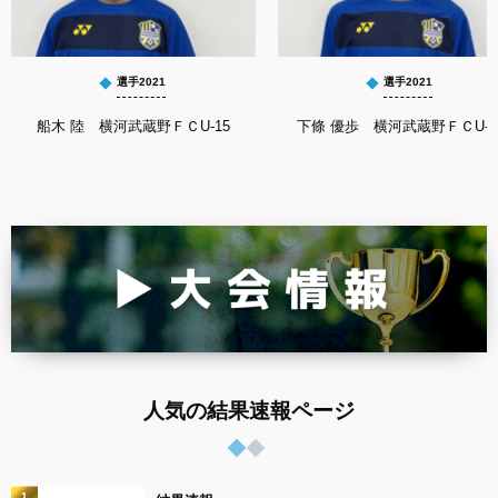
選手2021
選手2021
船木 陸 横河武蔵野ＦＣU-15
下條 優歩 横河武蔵野ＦＣU-1
人気の結果速報ページ
1