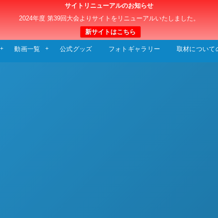
サイトリニューアルのお知らせ
日本クラブユースサッカー選手権（U-15）大
2024年度 第39回大会よりサイトをリニューアルいたしました。
新サイトはこちら
動画一覧
公式グッズ
フォトギャラリー
取材について