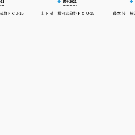
21
選手2021
蔵野ＦＣU-15
山下 漣 横河武蔵野ＦＣ U-15
藤本 怜 横