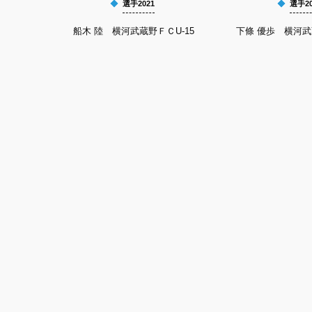
選手2021
選手20
船木 陸 横河武蔵野ＦＣU-15
下條 優歩 横河武