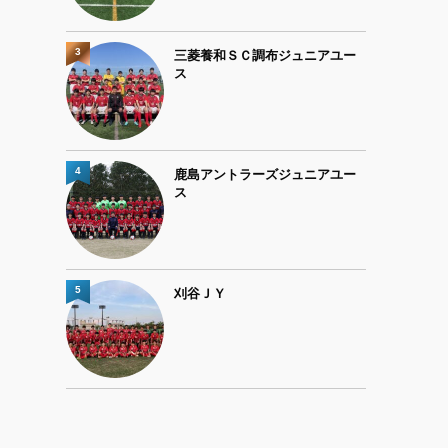
3
三菱養和ＳＣ調布ジュニアユー
ス
4
鹿島アントラーズジュニアユー
ス
5
刈谷ＪＹ