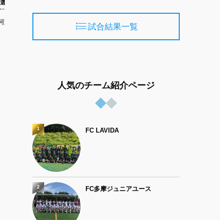
選手2021
選手2021
河武蔵野ＦＣ U-15
中島 源太 アビスパ福岡U-15
鬼塚 
試合結果一覧
人気のチーム紹介ページ
1
FC LAVIDA
2
FC多摩ジュニアユース