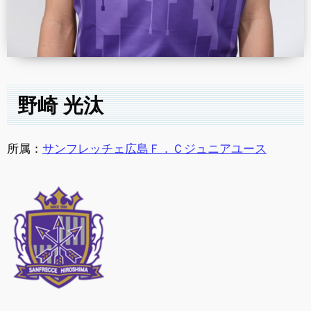
野崎 光汰
所属：
サンフレッチェ広島Ｆ．Ｃジュニアユース