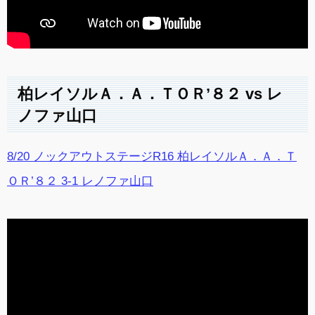
柏レイソルＡ．Ａ．ＴＯＲ’８２ vs レ
ノファ山口
8/20 ノックアウトステージR16 柏レイソルＡ．Ａ．Ｔ
ＯＲ’８２ 3-1 レノファ山口