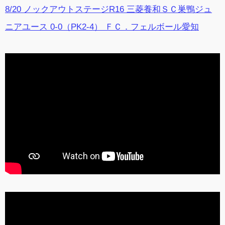
8/20 ノックアウトステージR16 三菱養和ＳＣ巣鴨ジュ
ニアユース 0-0（PK2-4） ＦＣ．フェルボール愛知