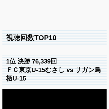
視聴回数TOP10
1位 決勝
76,339
回
ＦＣ東京U-15むさし vs サガン鳥
栖U-15