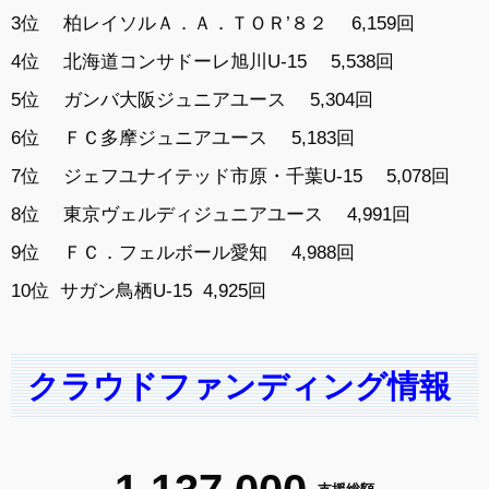
3位
柏レイソルＡ．Ａ．ＴＯＲ’８２
6,159回
4位
北海道コンサドーレ旭川U-15
5,538回
5位
ガンバ大阪ジュニアユース
5,304回
6位
ＦＣ多摩ジュニアユース
5,183回
7位
ジェフユナイテッド市原・千葉U-15
5,078回
8位
東京ヴェルディジュニアユース
4,991回
9位
ＦＣ．フェルボール愛知
4,988回
10位
サガン鳥栖U-15
4,925回
クラウドファンディング情報