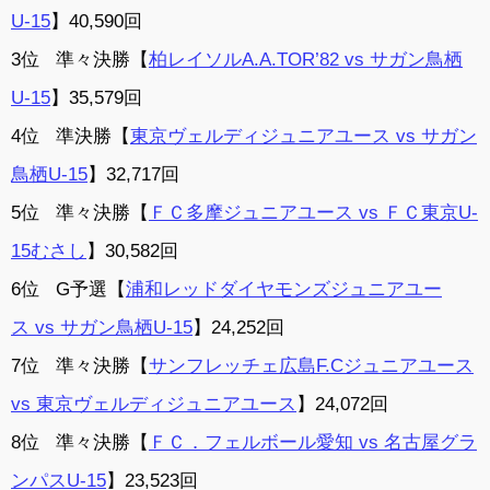
U-15
】40,590回
3位 準々決勝【
柏レイソル
A.A.TOR’82 vs
サガン鳥栖
U-15
】35,579回
4位 準決勝【
東京ヴェルディジュニアユース
vs
サガン
鳥栖U-15
】32,717回
5位 準々決勝【
ＦＣ多摩ジュニアユース
vs
ＦＣ東京U-
15むさし
】30,582回
6位 G予選【
浦和レッドダイヤモンズジュニアユー
ス
vs
サガン鳥栖U-15
】24,252回
7位 準々決勝【
サンフレッチェ広島
F.C
ジュニアユース
vs
東京ヴェルディジュニアユース
】24,072回
8位 準々決勝【
ＦＣ．フェルボール愛知
vs
名古屋グラ
ンパスU-15
】23,523回