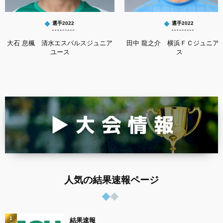
選手2022
選手2022
大石 息楓 清水エスパルスジュニア
田中 龍之介 横浜ＦＣジュニア
ユース
ス
人気の結果速報ページ
1
結果速報