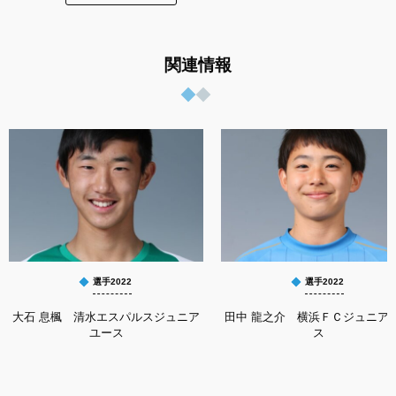
関連情報
選手2022
選手2022
大石 息楓 清水エスパルスジュニア
田中 龍之介 横浜ＦＣジュニア
ユース
ス