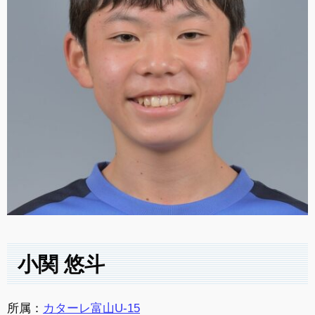
小関 悠斗
所属：
カターレ富山U-15