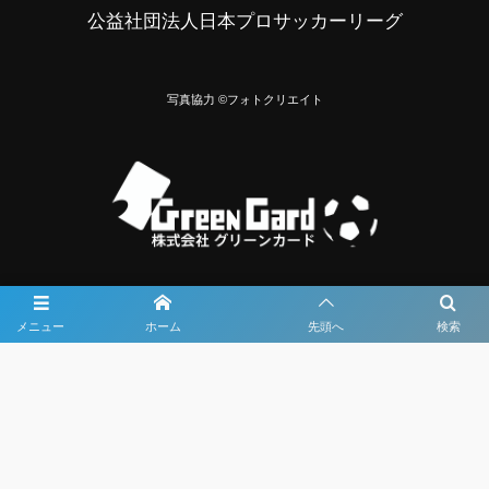
公益社団法人日本プロサッカーリーグ
写真協力 ©フォトクリエイト
大会メディア協力社として
メニュー
ホーム
先頭へ
検索
大会価値向上を目指し
大会を盛り上げます
大会HP制作・運営