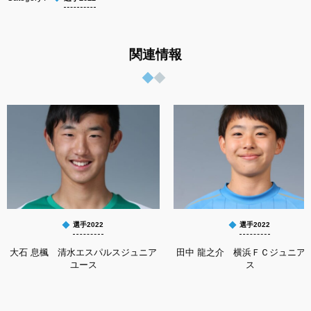
関連情報
選手2022
選手2022
大石 息楓 清水エスパルスジュニア
田中 龍之介 横浜ＦＣジュニア
ユース
ス