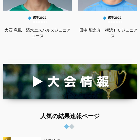
選手2022
選手2022
大石 息楓 清水エスパルスジュニア
田中 龍之介 横浜ＦＣジュニア
ユース
ス
人気の結果速報ページ