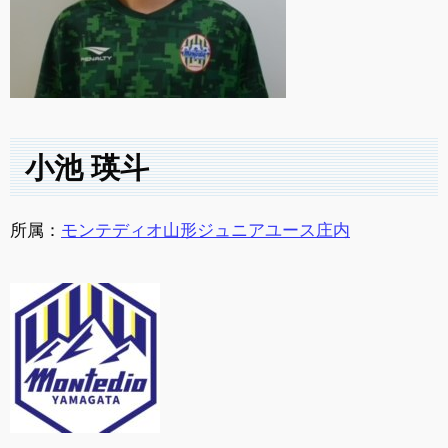
小池 瑛斗
所属：
モンテディオ山形ジュニアユース庄内