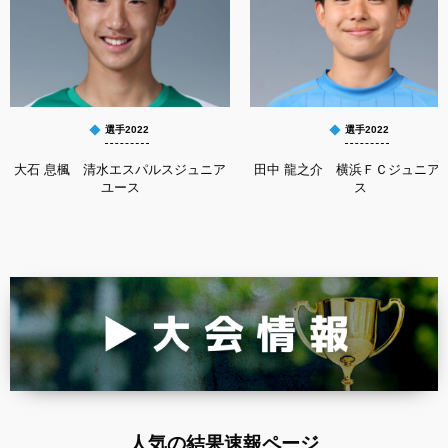
選手2022
選手2022
大石 息楓 清水エスパルスジュニア
田中 龍之介 横浜ＦＣジュニア
ユース
ス
人気の結果速報ページ