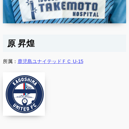
原 昇煌
所属：
鹿児島ユナイテッドＦＣ U-15