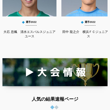
選手2022
選手2022
大石 息楓 清水エスパルスジュニア
田中 龍之介 横浜ＦＣジュニア
ユース
ス
人気の結果速報ページ