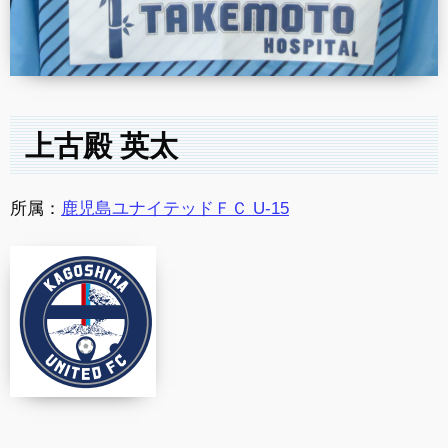
上古殿 英太
所属：
鹿児島ユナイテッドＦＣ U-15