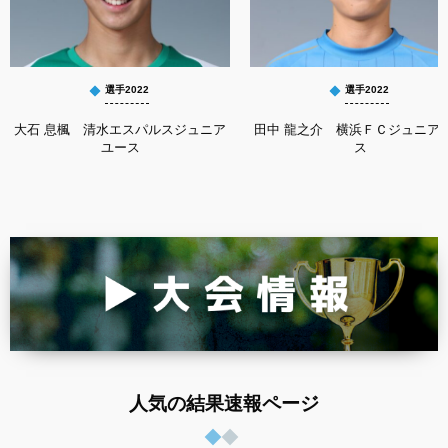
選手2022
選手2022
大石 息楓 清水エスパルスジュニア
田中 龍之介 横浜ＦＣジュニア
ユース
ス
人気の結果速報ページ