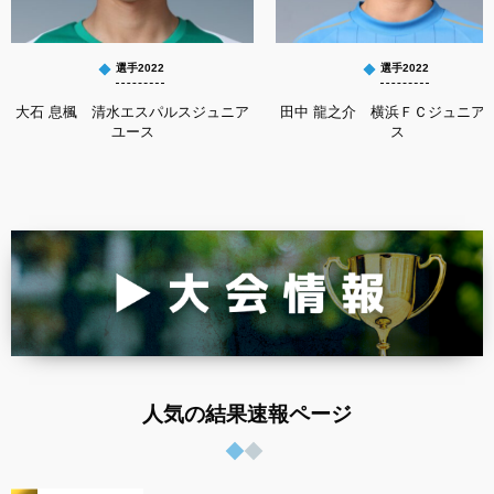
選手2022
選手2022
大石 息楓 清水エスパルスジュニア
田中 龍之介 横浜ＦＣジュニア
ユース
ス
人気の結果速報ページ