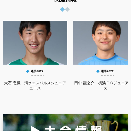
選手2022
選手2022
大石 息楓 清水エスパルスジュニア
田中 龍之介 横浜ＦＣジュニア
ユース
ス