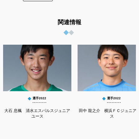
関連情報
選手2022
選手2022
大石 息楓 清水エスパルスジュニア
田中 龍之介 横浜ＦＣジュニア
ユース
ス