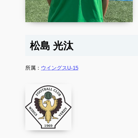
松島 光汰
所属：
ウイングスU-15