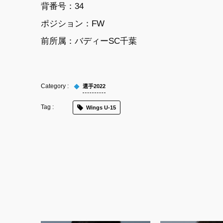
背番号：34
ポジション：FW
前所属：バディーSC千葉
選手2022
Wings U-15