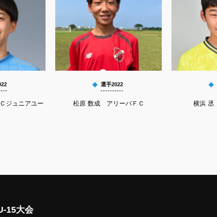
22
選手2022
ＦＣジュニアユー
松原 数成 アリーバＦＣ
横浜 丞 
-15大会