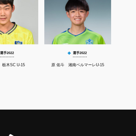
選手2022
選手2022
栃木SC U-15
原 佑斗 湘南ベルマーレU-15
神田 龍