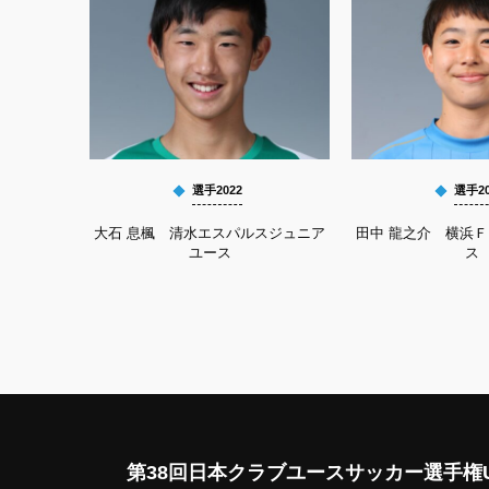
選手2022
選手20
大石 息楓 清水エスパルスジュニア
田中 龍之介 横浜
ユース
ス
第38回日本クラブユースサッカー選手権U