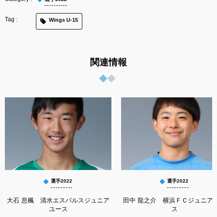
Wings U-15
関連情報
選手2022
選手2022
大石 息楓 清水エスパルスジュニア
田中 龍之介 横浜ＦＣジュニア
ユース
ス