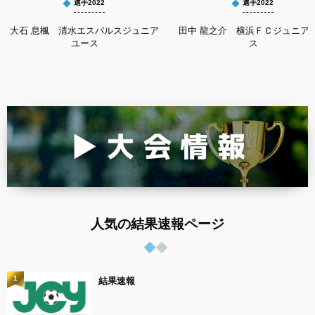
選手2022
選手2022
大石 息楓 清水エスパルスジュニア
田中 龍之介 横浜ＦＣジュニア
ユース
ス
人気の結果速報ページ
1
結果速報