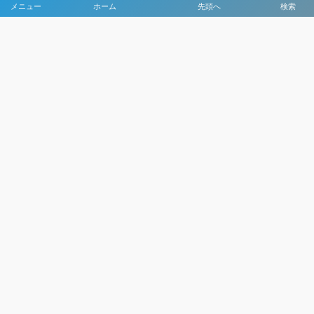
メニュー
ホーム
先頭へ
検索
大会メディア協力社として
大会価値向上を目指し
大会を盛り上げます
大会HP制作・運営
LIVE・ハイライト配信
利用規約
プライバシーポリシー
©
2021 - 2026
日本クラブユースサッカー選手権（U-15）大会