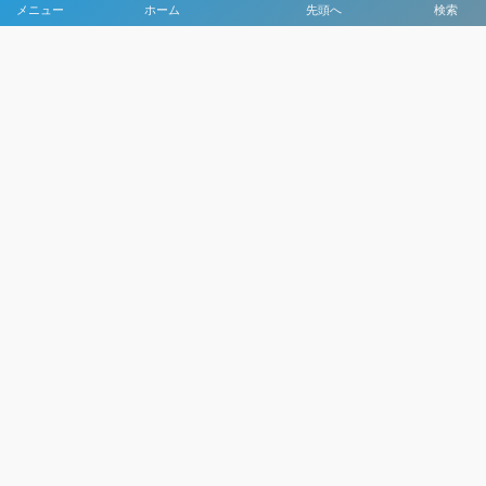
メニュー
ホーム
先頭へ
検索
大会メディア協力社として
大会価値向上を目指し
大会を盛り上げます
大会HP制作・運営
LIVE・ハイライト配信
利用規約
プライバシーポリシー
©
2021 - 2026
日本クラブユースサッカー選手権（U-15）大会