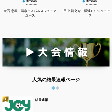
選手2022
選手2022
大石 息楓 清水エスパルスジュニア
田中 龍之介 横浜ＦＣジュニア
ユース
ス
人気の結果速報ページ
1
結果速報