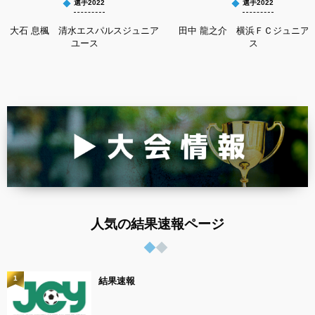
選手2022
選手2022
大石 息楓 清水エスパルスジュニア
田中 龍之介 横浜ＦＣジュニア
ユース
ス
人気の結果速報ページ
1
結果速報