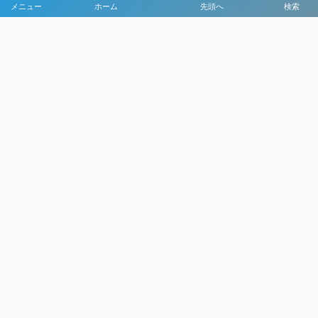
メニュー
ホーム
先頭へ
検索
大会メディア協力社として
大会価値向上を目指し
大会を盛り上げます
大会HP制作・運営
LIVE・ハイライト配信
利用規約
プライバシーポリシー
©
2021 - 2026
日本クラブユースサッカー選手権（U-15）大会