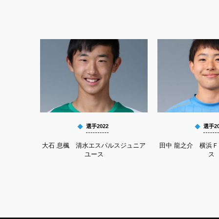
選手2022
選手20
大石 息楓 清水エスパルスジュニア
田中 龍之介 横浜
ユース
ス