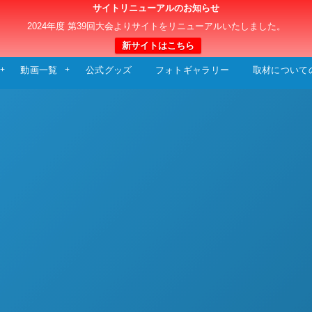
サイトリニューアルのお知らせ
日本クラブユースサッカー選手権（U-15）大
2024年度 第39回大会よりサイトをリニューアルいたしました。
新サイトはこちら
動画一覧
公式グッズ
フォトギャラリー
取材について