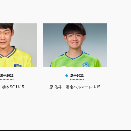
選手2022
選手2022
栃木SC U-15
原 佑斗 湘南ベルマーレU-15
神田 龍