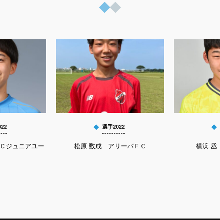
22
選手2022
ＦＣジュニアユー
松原 数成 アリーバＦＣ
横浜 丞 