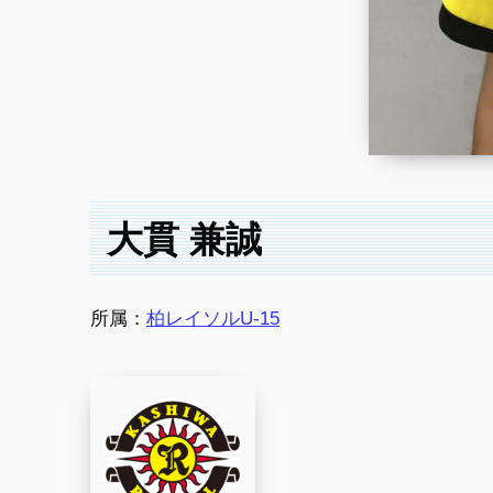
大貫 兼誠
所属：
柏レイソルU-15