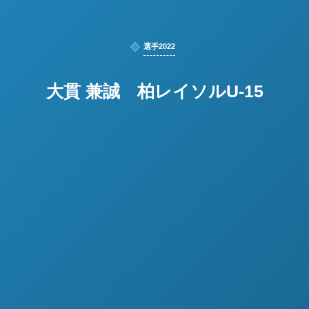
選手2022
大貫 兼誠 柏レイソルU-15