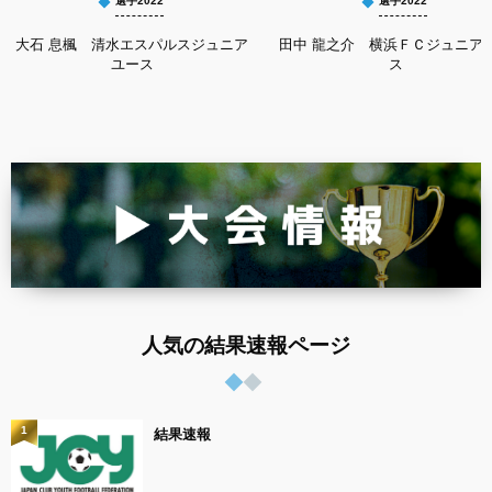
選手2022
選手2022
大石 息楓 清水エスパルスジュニア
田中 龍之介 横浜ＦＣジュニア
ユース
ス
人気の結果速報ページ
1
結果速報