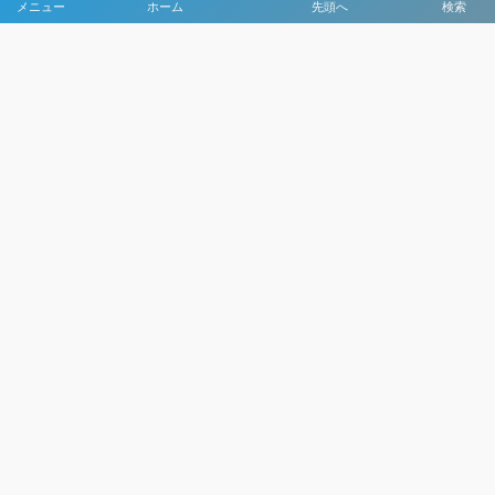
メニュー
ホーム
先頭へ
検索
大会メディア協力社として
大会価値向上を目指し
大会を盛り上げます
大会HP制作・運営
LIVE・ハイライト配信
利用規約
プライバシーポリシー
©
2021 - 2026
日本クラブユースサッカー選手権（U-15）大会