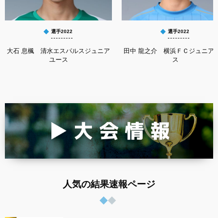
選手2022
選手2022
大石 息楓 清水エスパルスジュニア
田中 龍之介 横浜ＦＣジュニア
ユース
ス
人気の結果速報ページ