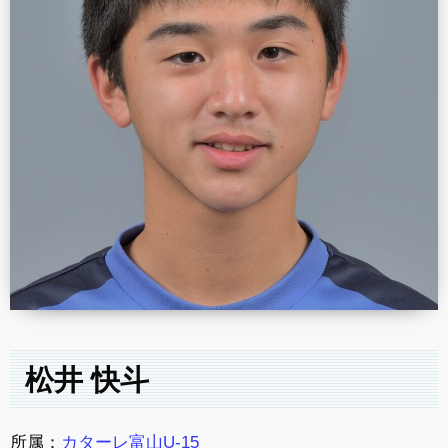
松井 快斗
所属：
カターレ富山U-15