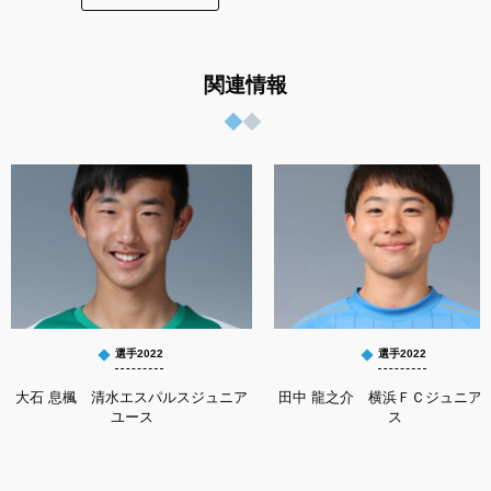
関連情報
選手2022
選手2022
大石 息楓 清水エスパルスジュニア
田中 龍之介 横浜ＦＣジュニア
ユース
ス