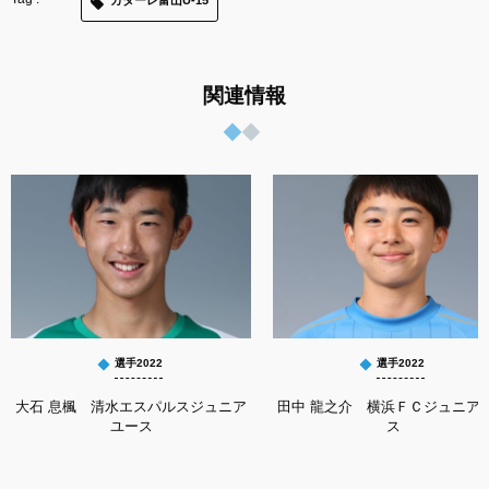
カターレ富山U-15
関連情報
選手2022
選手2022
大石 息楓 清水エスパルスジュニア
田中 龍之介 横浜ＦＣジュニア
ユース
ス