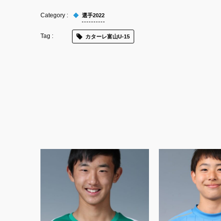
選手2022
カターレ富山U-15