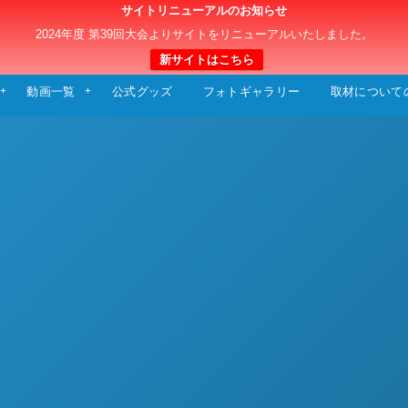
サイトリニューアルのお知らせ
日本クラブユースサッカー選手権（U-15）大
2024年度 第39回大会よりサイトをリニューアルいたしました。
新サイトはこちら
動画一覧
公式グッズ
フォトギャラリー
取材について