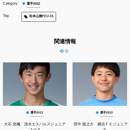
選手2022
松本山雅FCU-15
関連情報
選手2022
選手2022
大石 息楓 清水エスパルスジュニア
田中 龍之介 横浜ＦＣジュニア
ユース
ス